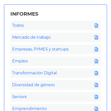
INFORMES
description
Todos
description
Mercado de trabajo
description
Empresas, PYMES y startups
description
Empleo
description
Transformación Digital
description
Diversidad de género
description
Seniors
description
Emprendimiento