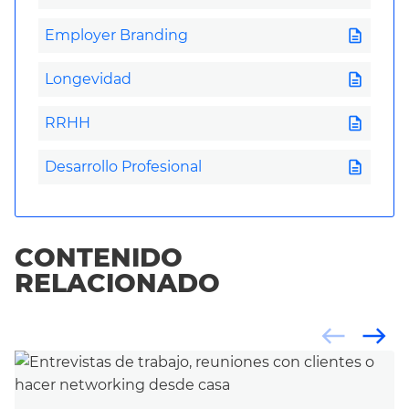
description
Employer Branding
description
Longevidad
description
RRHH
description
Desarrollo Profesional
CONTENIDO
RELACIONADO
west
east