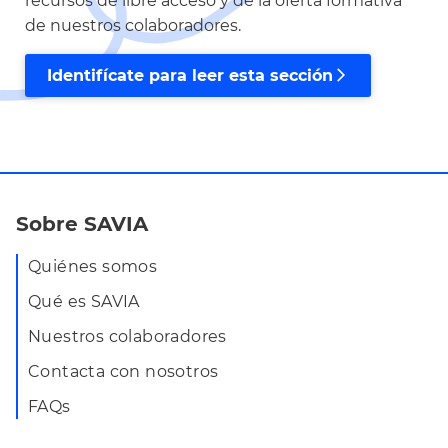
recursos de libre acceso y de la oferta formativa
de nuestros colaboradores.
Identifícate para leer esta sección
arrow_forward_ios
Sobre SAVIA
Quiénes somos
Qué es SAVIA
Nuestros colaboradores
Contacta con nosotros
FAQs