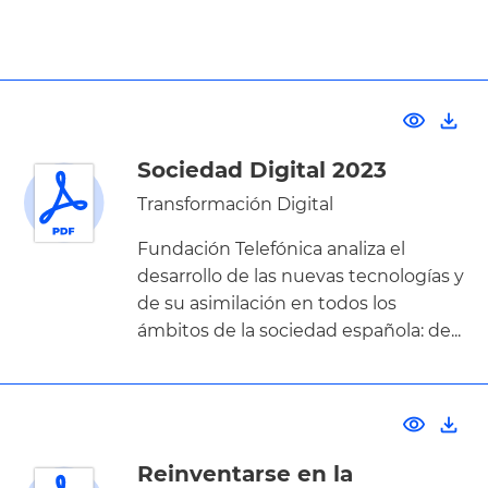
Se han encontrado
6
DOCUMENTOS
visibility
file_download
Sociedad Digital 2023
Transformación Digital
Fundación Telefónica analiza el
desarrollo de las nuevas tecnologías y
de su asimilación en todos los
ámbitos de la sociedad española: de...
visibility
file_download
Reinventarse en la