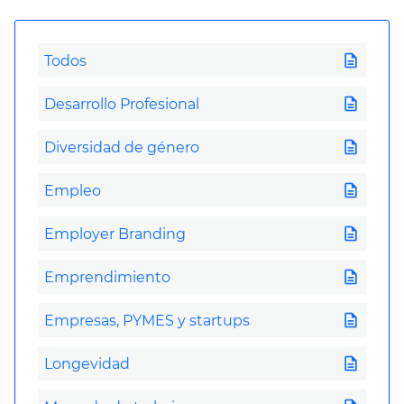
description
Todos
description
Desarrollo Profesional
description
Diversidad de género
description
Empleo
description
Employer Branding
description
Emprendimiento
description
Empresas, PYMES y startups
description
Longevidad