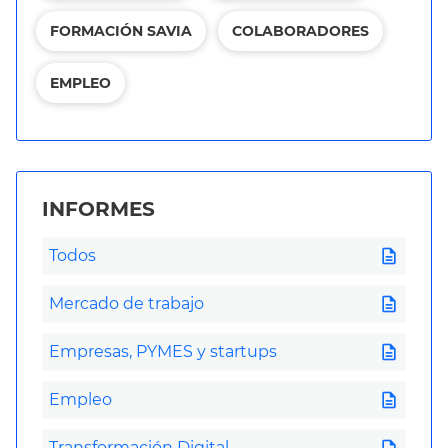
FORMACIÓN SAVIA
COLABORADORES
EMPLEO
INFORMES
description
Todos
description
Mercado de trabajo
description
Empresas, PYMES y startups
description
Empleo
description
Transformación Digital