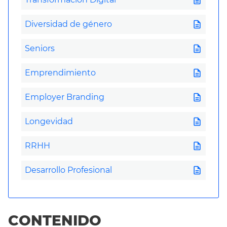
description
Diversidad de género
description
Seniors
description
Emprendimiento
description
Employer Branding
description
Longevidad
description
RRHH
description
Desarrollo Profesional
CONTENIDO