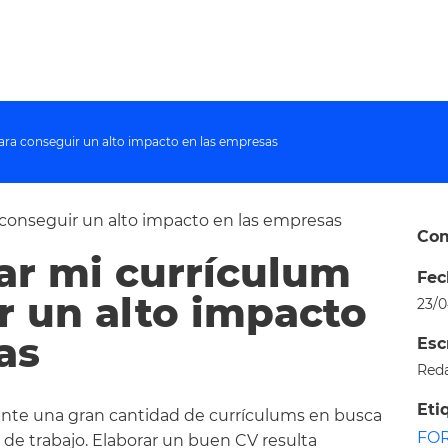
ra conseguir un alto impacto en las empresas
Com
r mi currículum
Fec
r un alto impacto
23/
as
Esc
Red
Eti
te una gran cantidad de currículums en busca
FO
 de trabajo. Elaborar un buen CV resulta