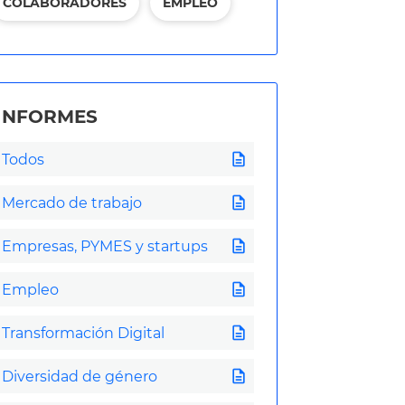
COLABORADORES
EMPLEO
INFORMES
description
Todos
description
Mercado de trabajo
description
Empresas, PYMES y startups
description
Empleo
description
Transformación Digital
description
Diversidad de género