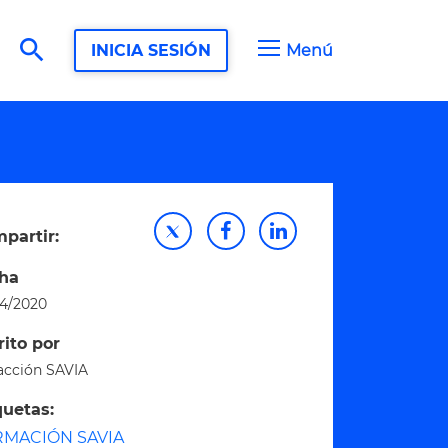
search
INICIA SESIÓN
Menú
partir:
ha
04/2020
rito por
acción SAVIA
quetas:
RMACIÓN SAVIA