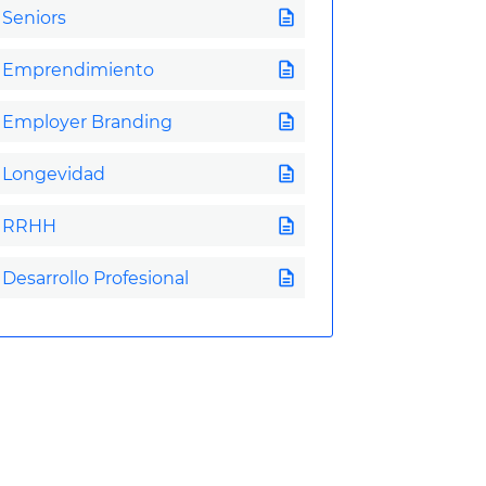
description
Seniors
description
Emprendimiento
description
Employer Branding
description
Longevidad
description
RRHH
description
Desarrollo Profesional