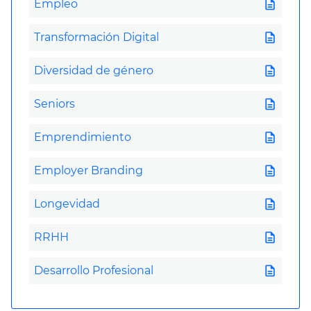
description
Empleo
description
Transformación Digital
description
Diversidad de género
description
Seniors
description
Emprendimiento
description
Employer Branding
description
Longevidad
description
RRHH
description
Desarrollo Profesional