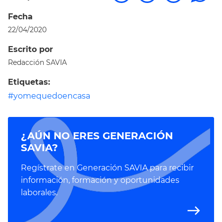
Fecha
22/04/2020
Escrito por
Redacción SAVIA
Etiquetas:
#yomequedoencasa
¿AÚN NO ERES GENERACIÓN
SAVIA?
Regístrate en Generación SAVIA para recibir
información, formación y oportunidades
laborales.
east