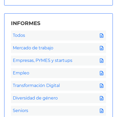
INFORMES
description
Todos
description
Mercado de trabajo
description
Empresas, PYMES y startups
description
Empleo
description
Transformación Digital
description
Diversidad de género
description
Seniors