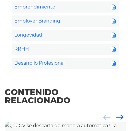
description
Emprendimiento
description
Employer Branding
description
Longevidad
description
RRHH
description
Desarrollo Profesional
CONTENIDO
RELACIONADO
west
east