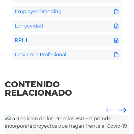
description
Employer Branding
description
Longevidad
description
RRHH
description
Desarrollo Profesional
CONTENIDO
RELACIONADO
west
east