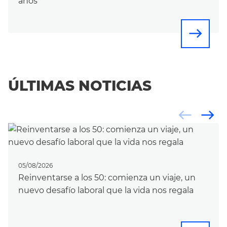
años
east
ÚLTIMAS NOTICIAS
west
east
05/08/2026
Reinventarse a los 50: comienza un viaje, un
nuevo desafío laboral que la vida nos regala