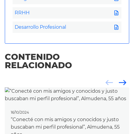
description
RRHH
description
Desarrollo Profesional
CONTENIDO
RELACIONADO
west
east
16/10/2024
“Conecté con mis amigos y conocidos y justo
buscaban mi perfil profesional”, Almudena, 55