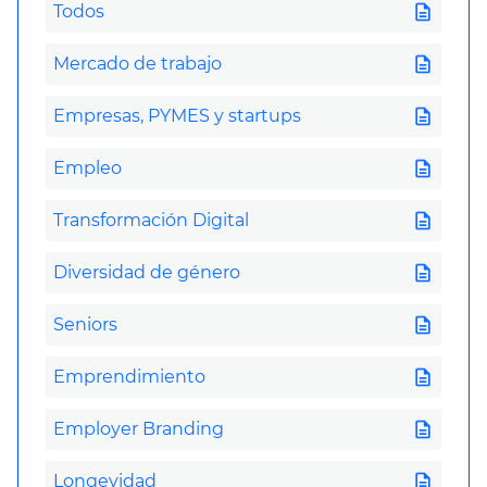
description
Todos
description
Mercado de trabajo
description
Empresas, PYMES y startups
description
Empleo
description
Transformación Digital
description
Diversidad de género
description
Seniors
description
Emprendimiento
description
Employer Branding
description
Longevidad