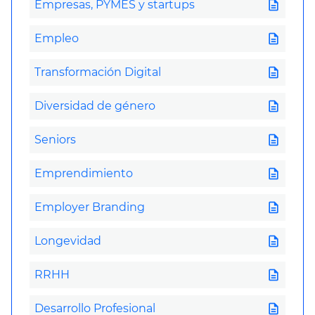
description
Empresas, PYMES y startups
description
Empleo
description
Transformación Digital
description
Diversidad de género
description
Seniors
description
Emprendimiento
description
Employer Branding
description
Longevidad
description
RRHH
description
Desarrollo Profesional