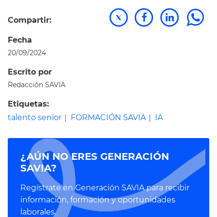
Compartir:
Fecha
20/09/2024
Escrito por
Redacción SAVIA
Etiquetas:
talento senior
FORMACIÓN SAVIA
IA
¿AÚN NO ERES GENERACIÓN
SAVIA?
Regístrate en Generación SAVIA para recibir
información, formación y oportunidades
laborales.