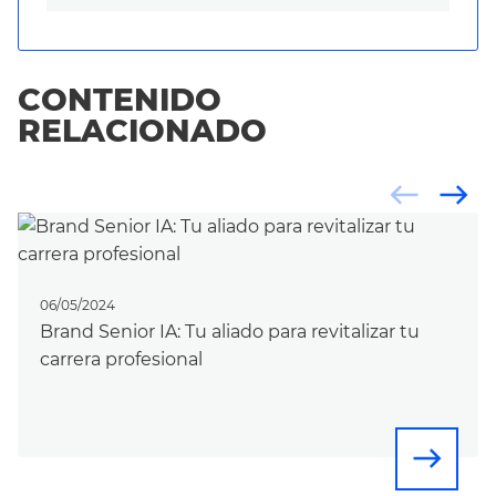
CONTENIDO
RELACIONADO
west
east
06/05/2024
Brand Senior IA: Tu aliado para revitalizar tu
carrera profesional
east