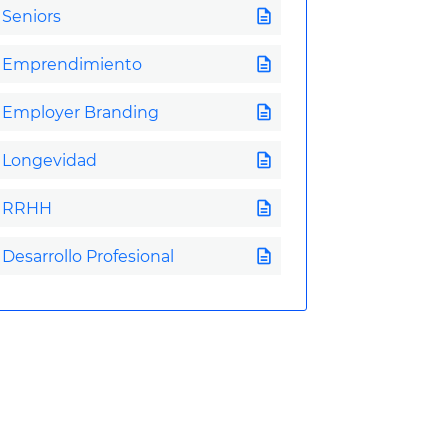
description
Seniors
description
Emprendimiento
description
Employer Branding
description
Longevidad
description
RRHH
description
Desarrollo Profesional