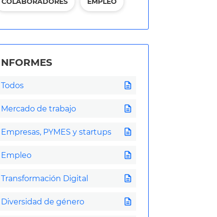
COLABORADORES
EMPLEO
INFORMES
description
Todos
description
Mercado de trabajo
description
Empresas, PYMES y startups
description
Empleo
description
Transformación Digital
description
Diversidad de género