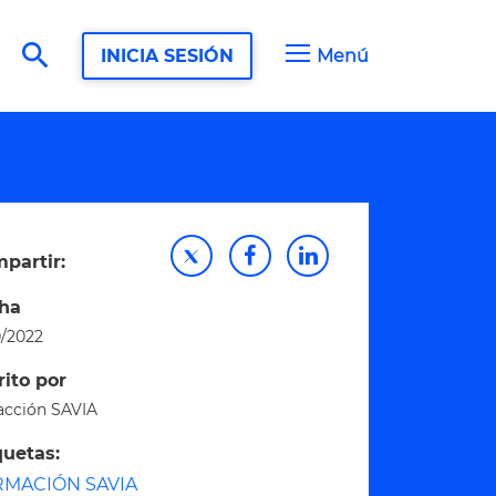
search
INICIA SESIÓN
Menú
partir:
ha
0/2022
rito por
acción SAVIA
quetas:
RMACIÓN SAVIA