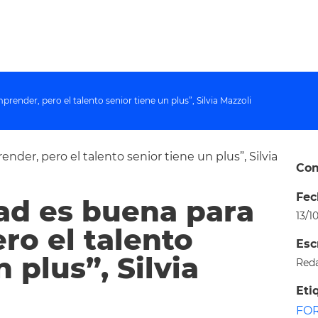
ender, pero el talento senior tiene un plus”, Silvia Mazzoli
Com
Fec
ad es buena para
13/1
ro el talento
Esc
 plus”, Silvia
Red
Eti
FO