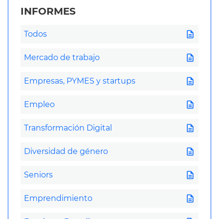
INFORMES
description
Todos
description
Mercado de trabajo
description
Empresas, PYMES y startups
description
Empleo
description
Transformación Digital
description
Diversidad de género
description
Seniors
description
Emprendimiento