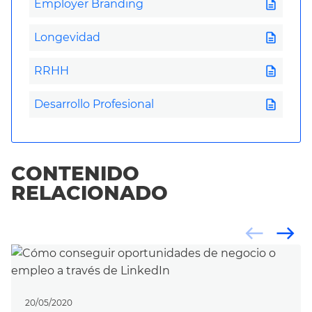
description
Employer Branding
description
Longevidad
description
RRHH
description
Desarrollo Profesional
CONTENIDO
RELACIONADO
west
east
20/05/2020