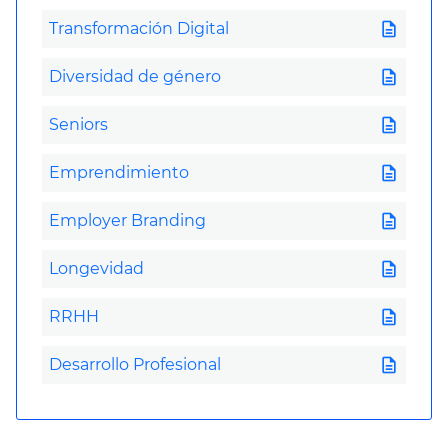
description
Transformación Digital
description
Diversidad de género
description
Seniors
description
Emprendimiento
description
Employer Branding
description
Longevidad
description
RRHH
description
Desarrollo Profesional