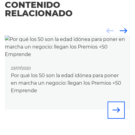
CONTENIDO
RELACIONADO
west
east
23/07/2020
Por qué los 50 son la edad idónea para poner
en marcha un negocio: llegan los Premios +50
Emprende
east