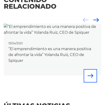
RELACIONADO
west
east
15/04/2021
“El emprendimiento es una manera positiva
de afrontar la vida” Yolanda Ruiz, CEO de
Spiquer
east