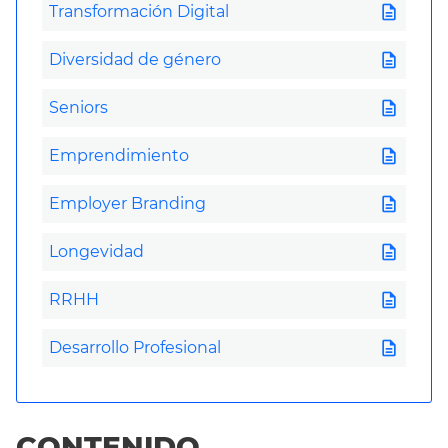
description
Transformación Digital
description
Diversidad de género
description
Seniors
description
Emprendimiento
description
Employer Branding
description
Longevidad
description
RRHH
description
Desarrollo Profesional
CONTENIDO