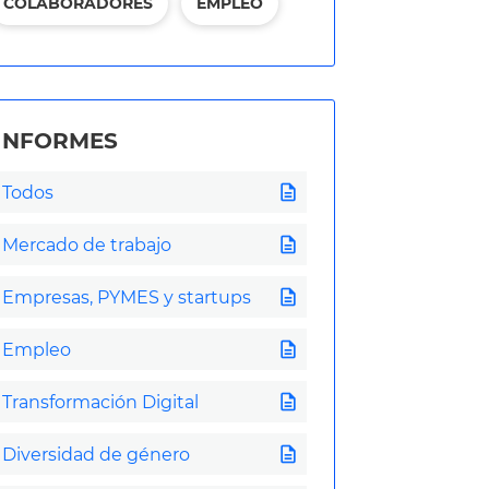
COLABORADORES
EMPLEO
INFORMES
description
Todos
description
Mercado de trabajo
description
Empresas, PYMES y startups
description
Empleo
description
Transformación Digital
description
Diversidad de género