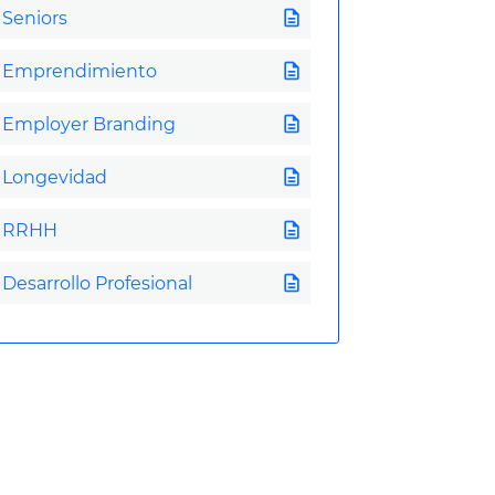
description
Seniors
description
Emprendimiento
description
Employer Branding
description
Longevidad
description
RRHH
description
Desarrollo Profesional