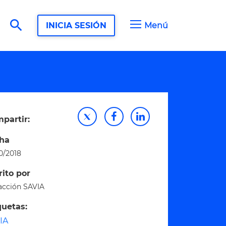
search
INICIA SESIÓN
Menú
partir:
ha
0/2018
rito por
acción SAVIA
quetas:
IA