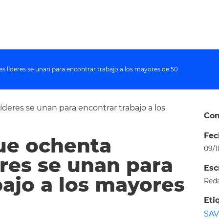
s líderes se unan para encontrar trabajo a los mayores de 50
Com
Fec
ue ochenta
09/1
eres se unan para
Esc
bajo a los mayores
Red
Eti
SAV