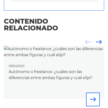
CONTENIDO
RELACIONADO
west
east
09/04/2021
Autónomo o freelance: ¿cuáles son las
diferencias entre ambas figuras y cuál elijo?
east