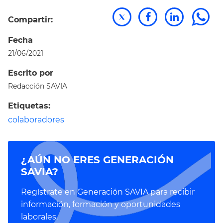
Compartir:
Fecha
21/06/2021
Escrito por
Redacción SAVIA
Etiquetas:
colaboradores
¿AÚN NO ERES GENERACIÓN
SAVIA?
Regístrate en Generación SAVIA para recibir
información, formación y oportunidades
laborales.