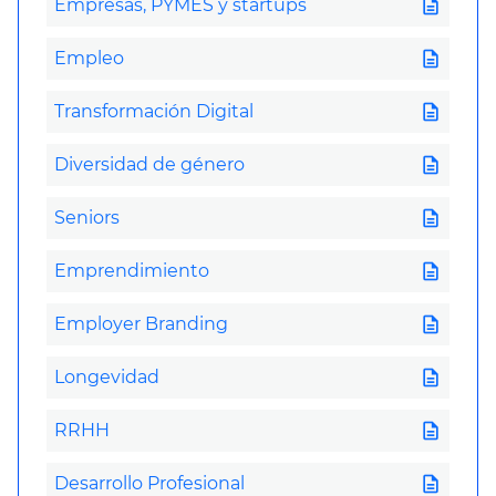
description
Empresas, PYMES y startups
description
Empleo
description
Transformación Digital
description
Diversidad de género
description
Seniors
description
Emprendimiento
description
Employer Branding
description
Longevidad
description
RRHH
description
Desarrollo Profesional