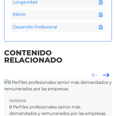
description
Longevidad
description
RRHH
description
Desarrollo Profesional
CONTENIDO
RELACIONADO
west
east
05/09/2019
8 Perfiles profesionales senior más
demandados y remunerados por las empresas