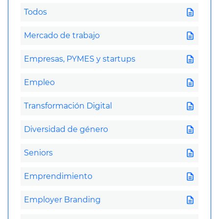
description
Todos
description
Mercado de trabajo
description
Empresas, PYMES y startups
description
Empleo
description
Transformación Digital
description
Diversidad de género
description
Seniors
description
Emprendimiento
description
Employer Branding