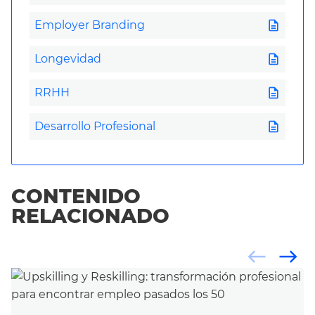
description
Employer Branding
description
Longevidad
description
RRHH
description
Desarrollo Profesional
CONTENIDO
RELACIONADO
west
east