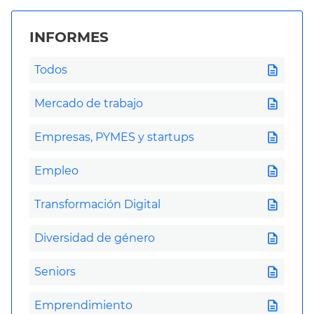
INFORMES
description
Todos
description
Mercado de trabajo
description
Empresas, PYMES y startups
description
Empleo
description
Transformación Digital
description
Diversidad de género
description
Seniors
description
Emprendimiento