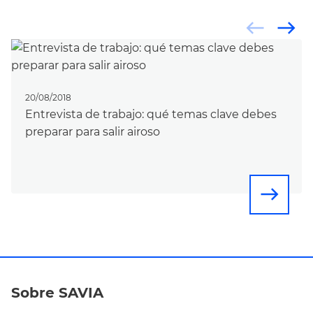
west
east
20/08/2018
Entrevista de trabajo: qué temas clave debes
preparar para salir airoso
east
Sobre SAVIA