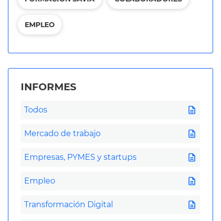
EMPLEO
INFORMES
description
Todos
description
Mercado de trabajo
description
Empresas, PYMES y startups
description
Empleo
description
Transformación Digital