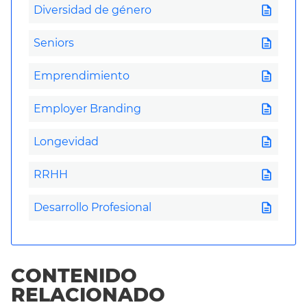
description
Diversidad de género
description
Seniors
description
Emprendimiento
description
Employer Branding
description
Longevidad
description
RRHH
description
Desarrollo Profesional
CONTENIDO
RELACIONADO