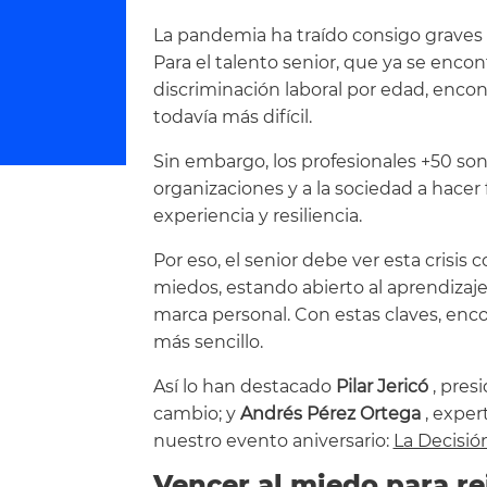
La pandemia ha traído consigo graves 
Para el talento senior, que ya se enco
discriminación laboral por edad, enco
todavía más difícil.
Sin embargo, los profesionales +50 son
organizaciones y a la sociedad a hacer 
experiencia y resiliencia.
Por eso, el senior debe ver esta crisis
miedos, estando abierto al aprendizaje
marca personal. Con estas claves, enc
más sencillo.
Así lo han destacado
Pilar Jericó
, pres
cambio; y
Andrés Pérez Ortega
, exper
nuestro evento aniversario:
La Decisió
Vencer al miedo para r