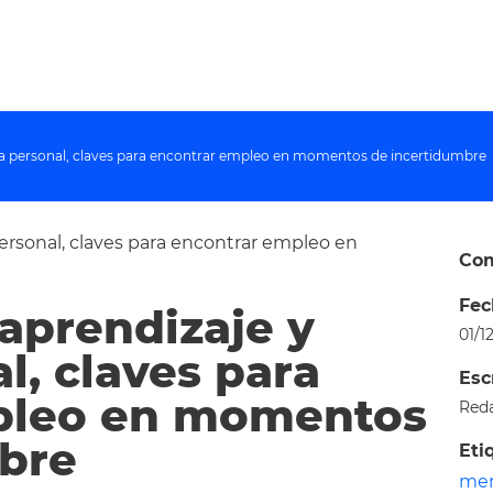
a personal, claves para encontrar empleo en momentos de incertidumbre
Com
Fec
aprendizaje y
01/1
l, claves para
Esc
pleo en momentos
Red
bre
Eti
mer