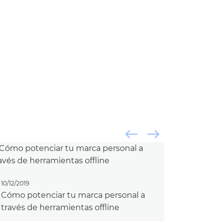
west
east
10/12/2019
Cómo potenciar tu marca personal a
través de herramientas offline