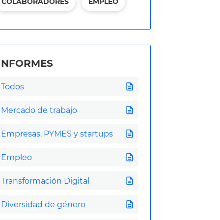
COLABORADORES
EMPLEO
INFORMES
description
Todos
description
Mercado de trabajo
description
Empresas, PYMES y startups
description
Empleo
description
Transformación Digital
description
Diversidad de género