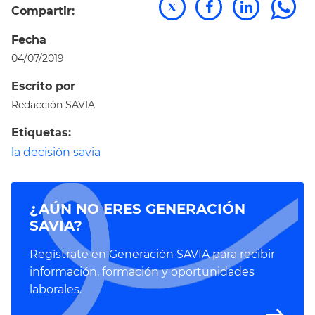
Compartir:
Fecha
04/07/2019
Escrito por
Redacción SAVIA
Etiquetas:
la decisión savia
¿AÚN NO ERES GENERACIÓN
SAVIA?
Regístrate en Generación SAVIA para recibir
información, formación y oportunidades
laborales.
east