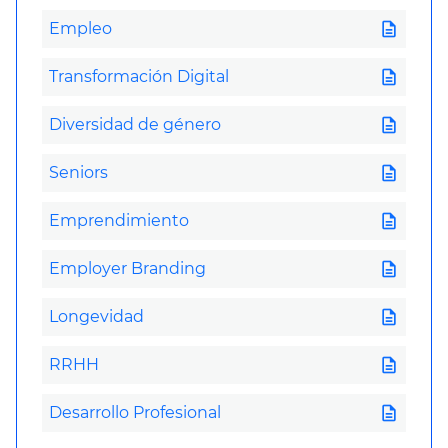
description
Empleo
description
Transformación Digital
description
Diversidad de género
description
Seniors
description
Emprendimiento
description
Employer Branding
description
Longevidad
description
RRHH
description
Desarrollo Profesional