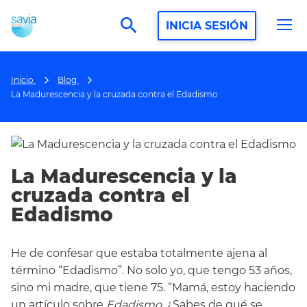
search
INICIA SESIÓN
Inicio
Blog
La Madurescencia y la cruzada contra el Edadismo
La Madurescencia y la
cruzada contra el
Edadismo
He de confesar que estaba totalmente ajena al
término “Edadismo”. No solo yo, que tengo 53 años,
sino mi madre, que tiene 75. “Mamá, estoy haciendo
un artículo sobre
Edadismo
. ¿Sabes de qué se