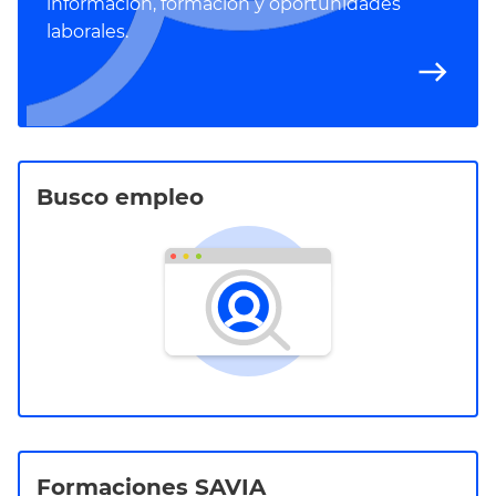
información, formación y oportunidades
laborales.
east
Busco empleo
Formaciones SAVIA