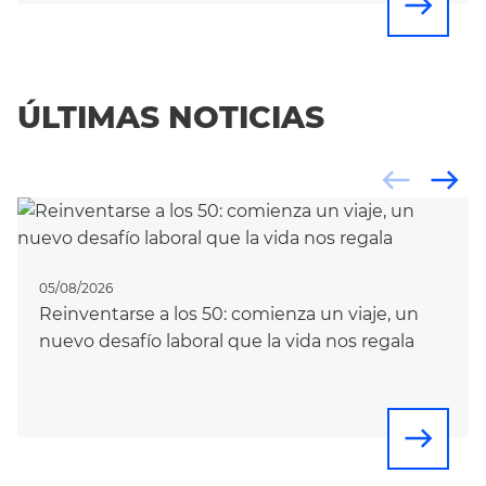
east
ÚLTIMAS NOTICIAS
west
east
05/08/2026
Reinventarse a los 50: comienza un viaje, un
nuevo desafío laboral que la vida nos regala
east