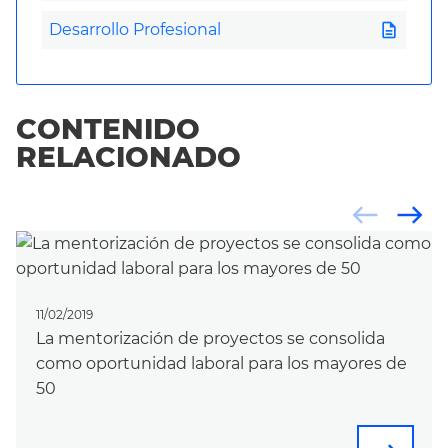
description
Desarrollo Profesional
CONTENIDO
RELACIONADO
west
east
11/02/2019
La mentorización de proyectos se consolida
como oportunidad laboral para los mayores de
50