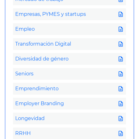
description
Empresas, PYMES y startups
description
Empleo
description
Transformación Digital
description
Diversidad de género
description
Seniors
description
Emprendimiento
description
Employer Branding
description
Longevidad
description
RRHH