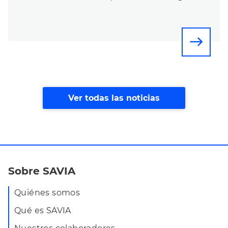
east
Ver todas las noticias
Sobre SAVIA
Quiénes somos
Qué es SAVIA