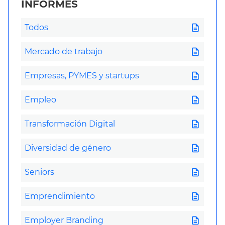
INFORMES
description
Todos
description
Mercado de trabajo
description
Empresas, PYMES y startups
description
Empleo
description
Transformación Digital
description
Diversidad de género
description
Seniors
description
Emprendimiento
description
Employer Branding