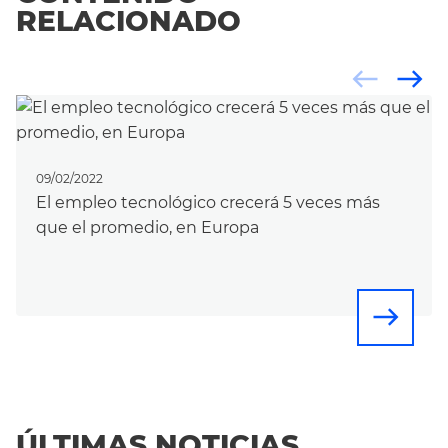
RELACIONADO
west
east
09/02/2022
El empleo tecnológico crecerá 5 veces más
que el promedio, en Europa
east
ÚLTIMAS NOTICIAS