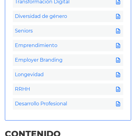
description
Transformación Digital
description
Diversidad de género
description
Seniors
description
Emprendimiento
description
Employer Branding
description
Longevidad
description
RRHH
description
Desarrollo Profesional
CONTENIDO