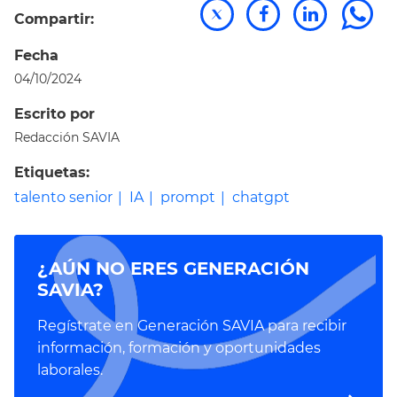
Compartir:
Fecha
04/10/2024
Escrito por
Redacción SAVIA
Etiquetas:
talento senior
IA
prompt
chatgpt
¿AÚN NO ERES GENERACIÓN
SAVIA?
Regístrate en Generación SAVIA para recibir
información, formación y oportunidades
laborales.