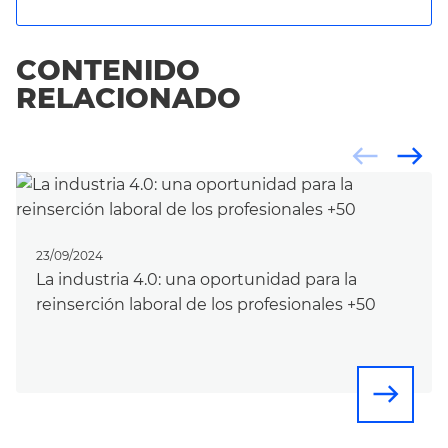
CONTENIDO
RELACIONADO
west
east
23/09/2024
La industria 4.0: una oportunidad para la
reinserción laboral de los profesionales +50
east