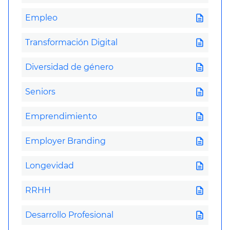
description
Empleo
description
Transformación Digital
description
Diversidad de género
description
Seniors
description
Emprendimiento
description
Employer Branding
description
Longevidad
description
RRHH
description
Desarrollo Profesional