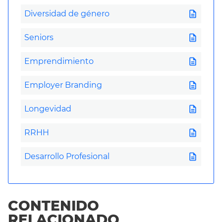
description
Diversidad de género
description
Seniors
description
Emprendimiento
description
Employer Branding
description
Longevidad
description
RRHH
description
Desarrollo Profesional
CONTENIDO
RELACIONADO