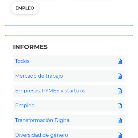
EMPLEO
INFORMES
description
Todos
description
Mercado de trabajo
description
Empresas, PYMES y startups
description
Empleo
description
Transformación Digital
description
Diversidad de género