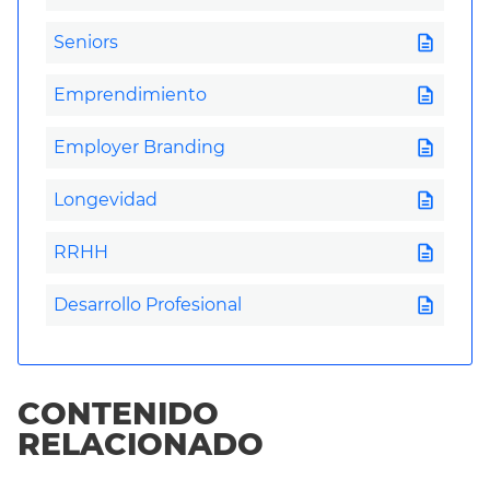
description
Seniors
description
Emprendimiento
description
Employer Branding
description
Longevidad
description
RRHH
description
Desarrollo Profesional
CONTENIDO
RELACIONADO