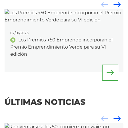
west
east
02/01/2025
Los Premios +50 Emprende incorporan el
Premio Emprendimiento Verde para su VI
edición
east
ÚLTIMAS NOTICIAS
west
east