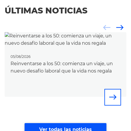
ÚLTIMAS NOTICIAS
west
east
05/08/2026
Reinventarse a los 50: comienza un viaje, un
nuevo desafío laboral que la vida nos regala
east
Ver todas las noticias