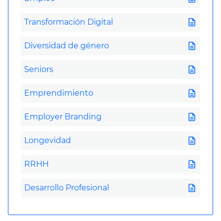
description
Transformación Digital
description
Diversidad de género
description
Seniors
description
Emprendimiento
description
Employer Branding
description
Longevidad
description
RRHH
description
Desarrollo Profesional