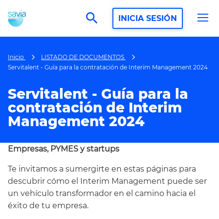
search
INICIA SESIÓN
Inicio
LISTADO DE DOCUMENTOS
Servitalent - Guía para la contratación de Interim Management 2024
Servitalent - Guía para la
contratación de Interim
Management 2024
Empresas, PYMES y startups
Te invitamos a sumergirte en estas páginas para
descubrir cómo el Interim Management puede ser
un vehículo transformador en el camino hacia el
éxito de tu empresa.