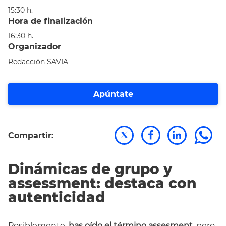
15:30 h.
Hora de finalización
16:30 h.
Organizador
Redacción SAVIA
Apúntate
Compartir:
Dinámicas de grupo y
assessment: destaca con
autenticidad
Posiblemente,
has oído el término assesment
, pero