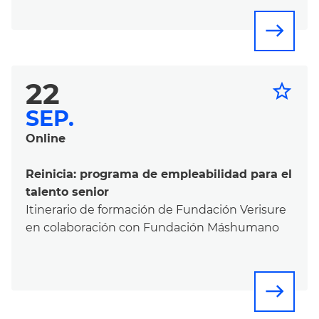
east
22
star_border
SEP.
Online
Reinicia: programa de empleabilidad para el
talento senior
Itinerario de formación de Fundación Verisure
en colaboración con Fundación Máshumano
east