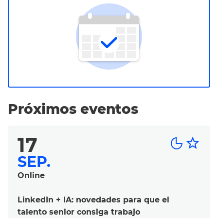
Próximos eventos
17
star_border
SEP.
Online
LinkedIn + IA: novedades para que el
talento senior consiga trabajo