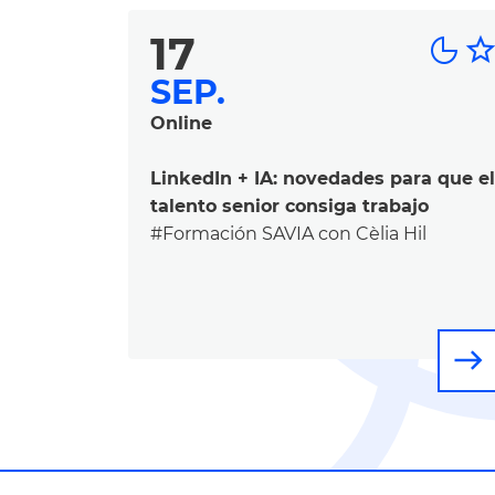
17
star_borde
SEP.
Online
LinkedIn + IA: novedades para que el
talento senior consiga trabajo
#Formación SAVIA con Cèlia Hil
east