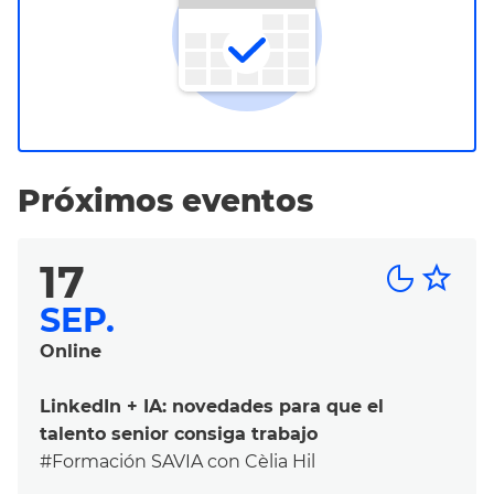
Próximos eventos
17
star_border
SEP.
Online
LinkedIn + IA: novedades para que el
talento senior consiga trabajo
#Formación SAVIA con Cèlia Hil