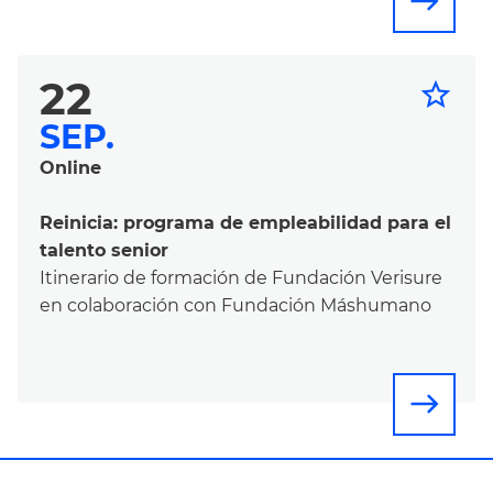
east
22
star_border
SEP.
Online
Reinicia: programa de empleabilidad para el
talento senior
Itinerario de formación de Fundación Verisure
en colaboración con Fundación Máshumano
east