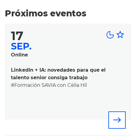
Próximos eventos
17
star_border
SEP.
Online
LinkedIn + IA: novedades para que el
talento senior consiga trabajo
#Formación SAVIA con Cèlia Hil
east