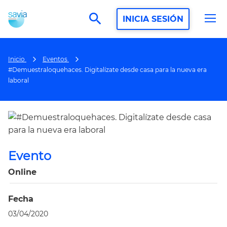
search
INICIA SESIÓN
Inicio
Eventos
#Demuestraloquehaces. Digitalízate desde casa para la nueva era
laboral
Evento
Online
Fecha
03/04/2020