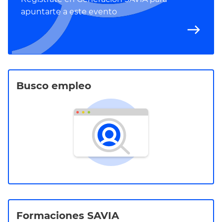
apuntarte a este evento
east
Busco empleo
Formaciones SAVIA